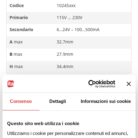
Codice
1024Sxxx
Primario
115V … 230V
Secondario
6…24V – 100…500mA
A
max
32.7mm
B
max
27.9mm
H
max
34.4mm
Consenso
Dettagli
Informazioni sui cookie
SCHEDA TECNICA
Questo sito web utilizza i cookie
Il file 3D è scaricabile dalla scheda pdf
Utilizziamo i cookie per personalizzare contenuti ed annunci,