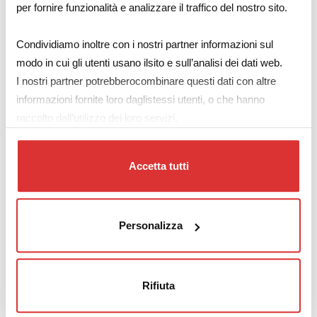
per fornire funzionalità e analizzare il traffico del nostro sito.
Download: scheda tecnica EI1024S
Condividiamo inoltre con i nostri partner informazioni sul
modo in cui gli utenti usano ilsito e sull’analisi dei dati web.
I nostri partner potrebberocombinare questi dati con altre
Note tecniche
informazioni fornite loro daglistessi utenti, o che hanno
raccolto dall’utilizzo dei loro servizi.
Trasformatori 3.0VA
EI30/23
Accetta tutti
Questi trasformatori sono classificati come
Trasformatori
Personalizza
di Sicurezza
secondo le norme CEI EN 61558.
Grazie al posizionamento degli avvolgimenti primari e
secondari in sezioni separate del rocchetto, nonché
Rifiuta
all’isolamento tramite
resina epossidica autoestinguente
,
i trasformatori di rete ITACOIL offrono alti livelli di