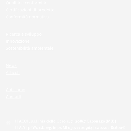
Qualità e conformità
Certificazioni di prodotto
Conformità normativa
Ricerca e sviluppo
Innovazione
Sostenibilità ambientale
News
Articoli
Chi siamo
Contatti
ITACOIL s.r.l. | via delle Gerole, 7 | 20867 Caponago (MB) |
ITALY | p.IVA, c.f., reg. impr. MI 03071100964 | cap. soc. 81600€