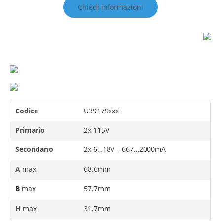
Chiedi informazioni
Codice
U3917Sxxx
Primario
2x 115V
Secondario
2x 6…18V – 667…2000mA
A
max
68.6mm
B
max
57.7mm
H
max
31.7mm