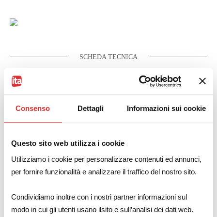
SCHEDA TECNICA
Il file 3D è scaricabile dalla scheda pdf
Download: scheda tecnica UI3917S
Consenso
Dettagli
Informazioni sui cookie
Questo sito web utilizza i cookie
Caratteristiche dei
Utilizziamo i cookie per personalizzare contenuti ed annunci,
per fornire funzionalità e analizzare il traffico del nostro sito.
Trasformatori Basso
Condividiamo inoltre con i nostri partner informazioni sul
modo in cui gli utenti usano ilsito e sull’analisi dei dati web.
Profilo 24VA UI39/17